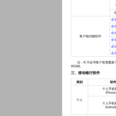
企
企
企
客户端功能软件
企
企
企
注：IC卡证书客户若需重新下载
95588。
三、移动银行软件
类别
软
个人手机
iPhon
个人
个人手机
Andro